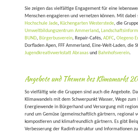
Sie zeigen das vielfältige Engagement für eine lebensw
Menschen engagieren und vernetzen können. Mit dabei 
Hochschule Jade
,
Küchengarten Westerstede
, die Grupp
Umweltbildungszentrum Ammerland
,
Landschaftsinform
BUND
,
Bürgerbusverein
, Repair-Cafés,
ADFC
,
Olegeno E
Dorfladen Apen, FFF Ammerland, Eine-Welt-Laden, die S
Jugendkreativwerkstatt Abraxas
und
Bahnhofsverein
.
Angebote und Themen des Klimamarkt 2
So vielfältig wie die Gruppen sind auch die Angebote. D
Klimawandels mit dem Schwerpunkt Wasser, Wege zum Pla
Energiewende in Bürgerhand und Versorgung mit regio
rund um Gemüse (gemeinschaftlich gärtnern, regional v
kompostieren und klimafreundlich gärtnern. Es gibt Bei
Verbesserung der Radinfrastruktur und Informationen z