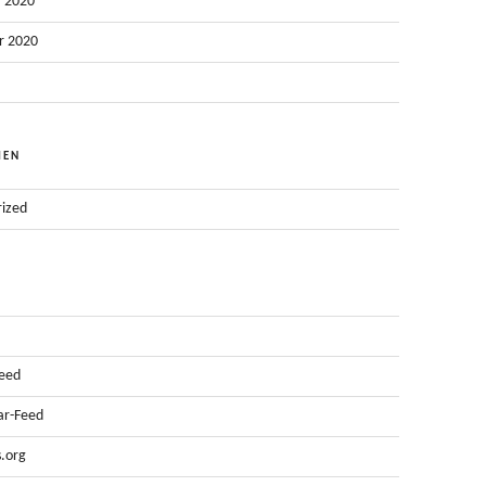
 2020
r 2020
IEN
ized
Feed
r-Feed
.org