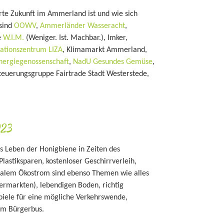
erte Zukunft im Ammerland ist und wie sich
sind
OOWV
,
Ammerländer Wasseracht
,
e
W.I.M.
(Weniger. Ist. Machbar.), Imker,
ationszentrum LIZA
, Klimamarkt Ammerland,
nergiegenossenschaft
,
NadU Gesundes Gemüse
,
teuerungsgruppe Fairtrade Stadt Westerstede,
023
as Leben der Honigbiene in Zeiten des
stiksparen, kostenloser Geschirrverleih,
nalem Ökostrom sind ebenso Themen wie alles
ermarkten), lebendigen Boden, richtig
spiele für eine mögliche Verkehrswende,
um Bürgerbus.