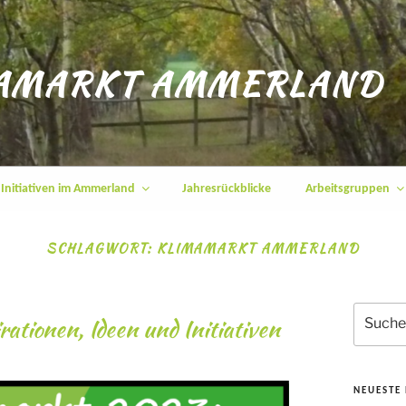
AMARKT AMMERLAND
Initiativen im Ammerland
Jahresrückblicke
Arbeitsgruppen
SCHLAGWORT:
KLIMAMARKT AMMERLAND
Suchen
ationen, Ideen und Initiativen
nach:
NEUESTE